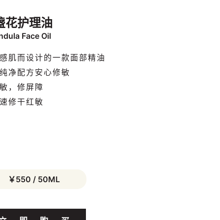
盏花护理油
ndula Face Oil
感肌而设计的一款面部精油
纯净配方安心修敏
敏，修屏障
速修干红敏
￥550 / 50ML