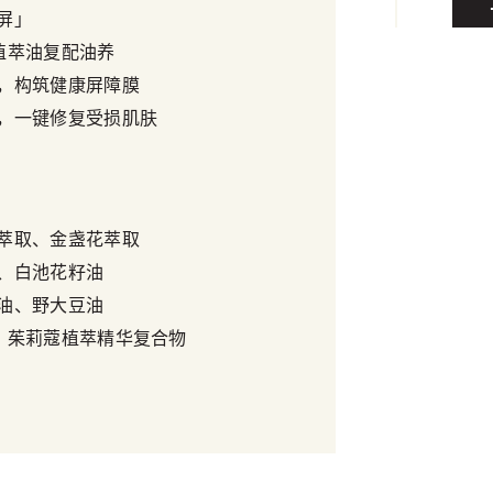
屏」
植萃油复配油养
，构筑健康屏障膜
，一键修复受损肌肤
萃取、金盏花萃取
、白池花籽油
油、野大豆油
、茱莉蔻植萃精华复合物