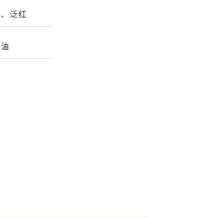
燥、泛红
精油