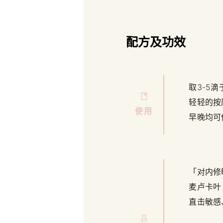
配方及功效
取3-5
轻轻的按
使用
早晚均可
「对内修
麦卢卡叶
直击敏感