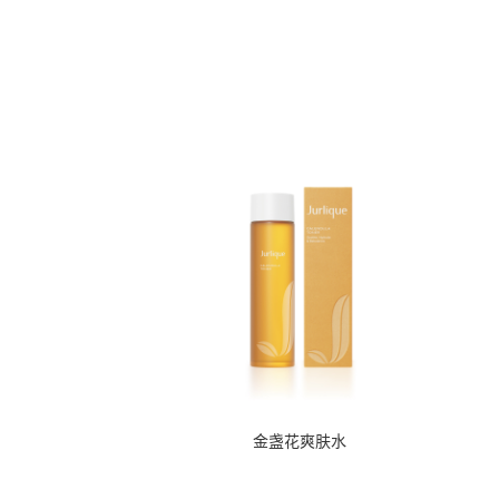
金盏花爽肤水