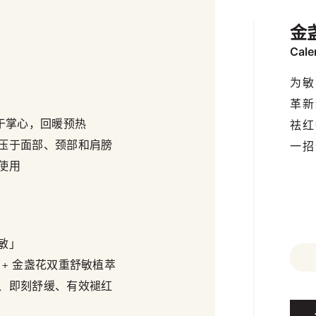
金
Cale
为敏
革新
滴于掌心，回暖预热
祛红
压于面部、颈部和肩膀
一招
使用
敏」
 + 金盏花双重舒敏植萃
、即刻舒缓、有效褪红