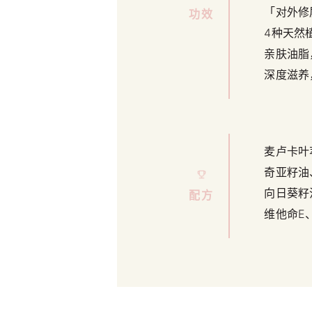
「对外修
功效
4种天然
亲肤油脂
深度滋养
麦卢卡叶
奇亚籽油
向日葵籽
配方
维他命E