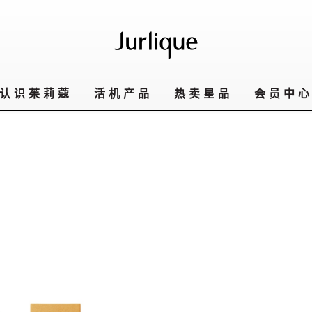
认识茱莉蔻
活机产品
热卖星品
会员中