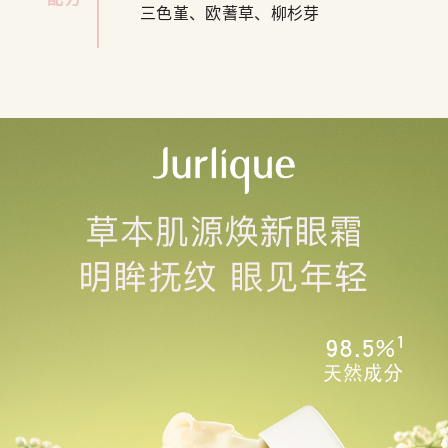
三色堇、欧蓍草、柳杉芽