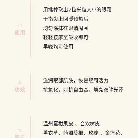
用挑棒取出2粒米粒大小的眼霜
于指尖上回暖预热后
均匀涂抹在眼睛周围
使用
轻轻按摩至吸收即可
早晚均可使用
滋润眼部肌肤，恢复眼周活力
功效
抗氧化，对抗自由基，焕亮双眸光泽
温州蜜柑果皮 、合欢树皮
薰衣草、药蜀葵根、玫瑰 、金盏花、
配方