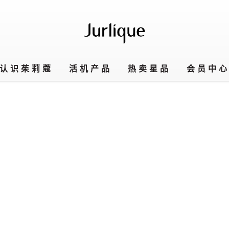
认识茱莉蔻
活机产品
热卖星品
会员中