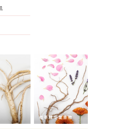
肌
霜
植萃精华复合物