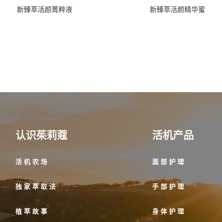
新臻萃活颜菁粹液
新臻萃活颜精华蜜
认识茱莉蔻
活机产品
活机农场
面部护理
独家萃取法
手部护理
植萃故事
身体护理