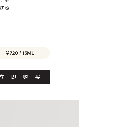
抚纹
￥720 / 15ML
立
即
购
买