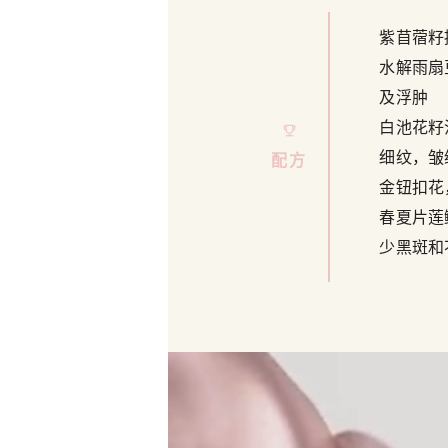
紫苜蓿籽
水解雨扇
及浮肿
白池花籽
细纹，皱
配方
金钮扣花
春夏片莲
少黑斑和