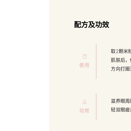
配方及功效
取2颗米
肌肤后，
使用
方向打圈
滋养眼周
轻双眼疲
功效