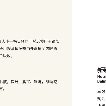
粒大小于指尖预热回暖后按压于眼部
使用按摩棒按照由外眼角至内眼角
至吸收。
新
Nutr
Bal
肌肤，提升、紧实、饱满，帮助减
态。
卓效
赋活
排出