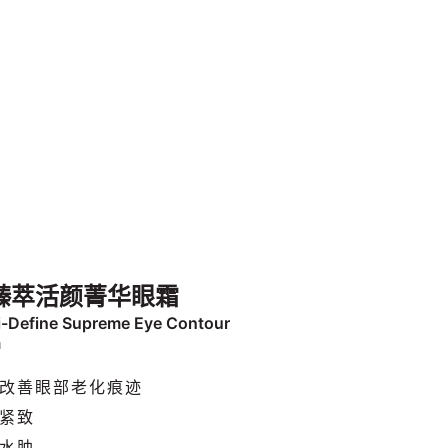
臻萃活颜菁华眼霜
i-Define Supreme Eye Contour
m
改善眼部老化痕迹
紧致
水肿