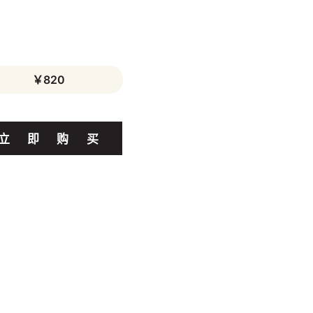
￥820
立
即
购
买