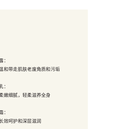
露：
温和带走肌肤老废角质和污垢
乳：
柔嫩细腻，轻柔滋养全身
霜：
长效呵护和深层滋润