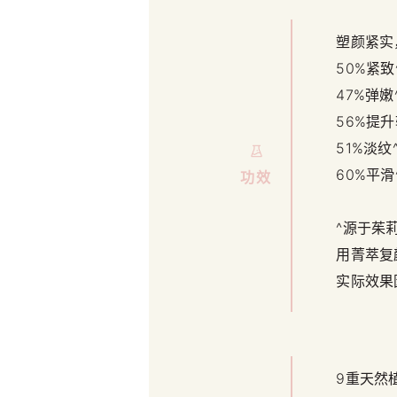
塑颜紧实
50%紧
47%弹
56%提
51%淡
60%平
功效
^源于茱
用菁萃复
实际效果
9重天然