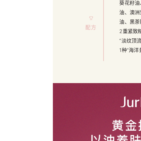
葵花籽油
油、澳洲
油、黑茶
配方
2重紧致
“淡纹顶流
1种“海洋