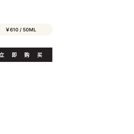
￥610 / 50ML
立
即
购
买