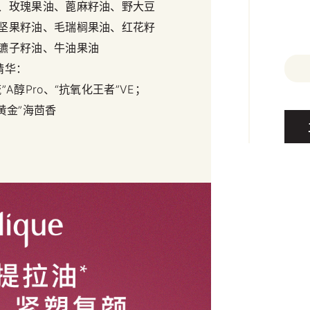
、玫瑰果油、蓖麻籽油、野大豆
坚果籽油、毛瑞榈果油、红花籽
镳子籽油、牛油果油
精华：
”A醇Pro、“抗氧化王者”VE；
黄金”海茴香