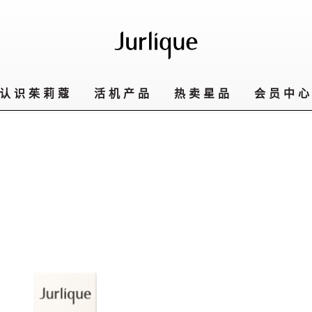
认识茱莉蔻
活机产品
热卖星品
会员中