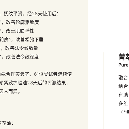
，抚纹平滑。经28天使用后：
致^，改善轮廓紧致度
嫩^，改善肌肤弹性
升轮廓^，改善松弛下垂
纹^，改善法令纹数量
菁
滑^，改善法令纹深度
Pure
莉蔻合作实验室，61位受试者连续使
融合
颜紧致护理油28天后的评测结果，
结合
因人而异。
有助
多维
（*
植萃油：