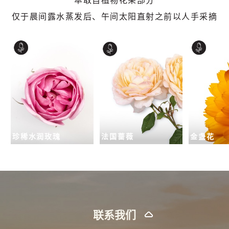
萃取自植物花朵部分
仅于晨间露水蒸发后、午间太阳直射之前以人手采摘
珍稀水润玫瑰
法国蔷薇
金盏花
联系我们